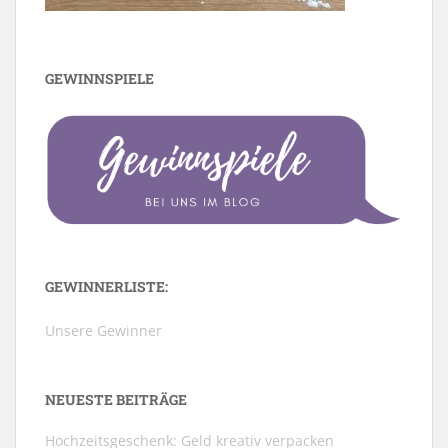
GEWINNSPIELE
GEWINNERLISTE:
Unsere Gewinner
NEUESTE BEITRÄGE
Hochzeitsgeschenk: Geld kreativ verpacken