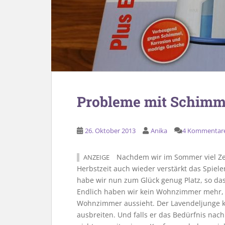
Probleme mit Schimm
26. Oktober 2013
Anika
4 Kommentar
Nachdem wir im Sommer viel Zei
ANZEIGE
Herbstzeit auch wieder verstärkt das Spiel
habe wir nun zum Glück genug Platz, so da
Endlich haben wir kein Wohnzimmer mehr,
Wohnzimmer aussieht. Der Lavendeljunge 
ausbreiten. Und falls er das Bedürfnis nac