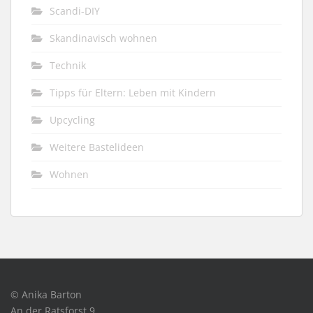
Scandi-DIY
Skandinavisch wohnen
Technik
Tipps für Eltern: Leben mit Kindern
Upcycling
Weitere Bastelideen
Wohnen
© Anika Barton
An der Ratsforst 9