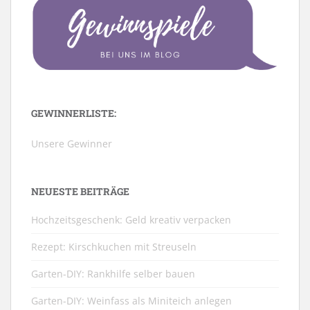
GEWINNERLISTE:
Unsere Gewinner
NEUESTE BEITRÄGE
Hochzeitsgeschenk: Geld kreativ verpacken
Rezept: Kirschkuchen mit Streuseln
Garten-DIY: Rankhilfe selber bauen
Garten-DIY: Weinfass als Miniteich anlegen