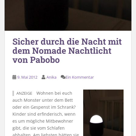
Sicher durch die Nacht mit
dem Nomade Nachtlicht
von Pabobo
9. Mai 2012
Anika
Ein Kommentar
Wohnen bei euch
ANZEIGE
auch Monster unter dem Bett
oder ein Gespenst im Schrank?
Kinder sind erfinderisch, wenn
es um mögliche Mitbewohner
gibt, die sie vom Schlafen
abhalten. Am liebsten hätten sie