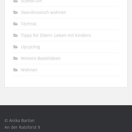
Scandi-DIY
Skandinavisch wohnen
Technik
Tipps für Eltern: Leben mit Kindern
Upcycling
Weitere Bastelideen
Wohnen
© Anika Barton
An der Ratsforst 9