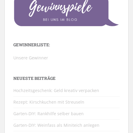
GEWINNERLISTE:
Unsere Gewinner
NEUESTE BEITRÄGE
Hochzeitsgeschenk: Geld kreativ verpacken
Rezept: Kirschkuchen mit Streuseln
Garten-DIY: Rankhilfe selber bauen
Garten-DIY: Weinfass als Miniteich anlegen