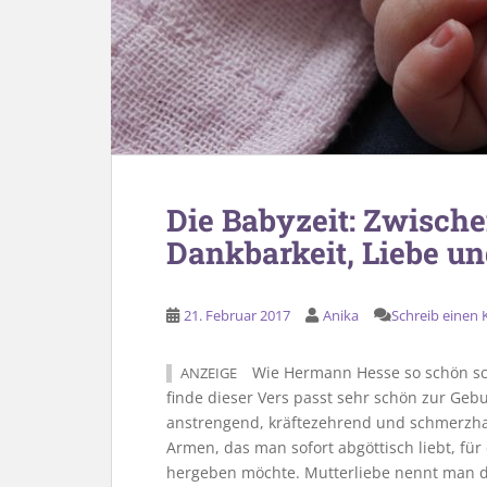
Die Babyzeit: Zwisch
Dankbarkeit, Liebe u
21. Februar 2017
Anika
Schreib einen
Wie Hermann Hesse so schön schr
ANZEIGE
finde dieser Vers passt sehr schön zur Geb
anstrengend, kräftezehrend und schmerzhaf
Armen, das man sofort abgöttisch liebt, fü
hergeben möchte. Mutterliebe nennt man das