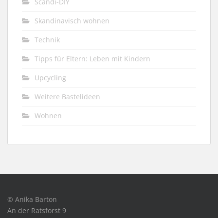
Scandi-DIY
Skandinavisch wohnen
Technik
Tipps für Eltern: Leben mit Kindern
Upcycling
Weitere Bastelideen
Wohnen
© Anika Barton
An der Ratsforst 9