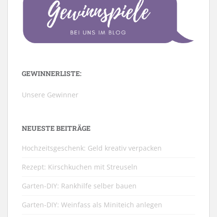
GEWINNERLISTE:
Unsere Gewinner
NEUESTE BEITRÄGE
Hochzeitsgeschenk: Geld kreativ verpacken
Rezept: Kirschkuchen mit Streuseln
Garten-DIY: Rankhilfe selber bauen
Garten-DIY: Weinfass als Miniteich anlegen