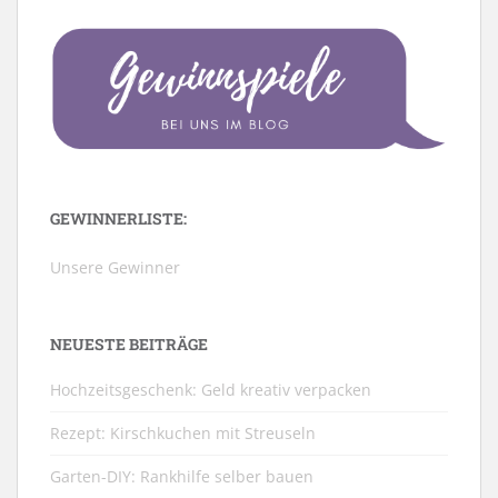
GEWINNERLISTE:
Unsere Gewinner
NEUESTE BEITRÄGE
Hochzeitsgeschenk: Geld kreativ verpacken
Rezept: Kirschkuchen mit Streuseln
Garten-DIY: Rankhilfe selber bauen