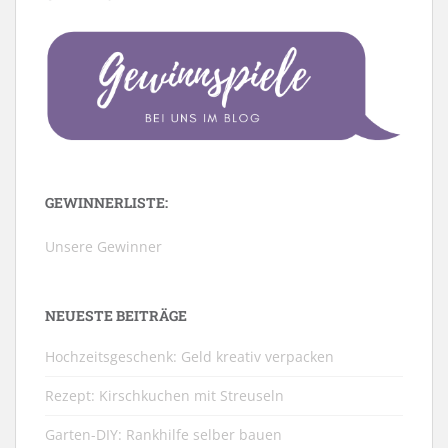
GEWINNERLISTE:
Unsere Gewinner
NEUESTE BEITRÄGE
Hochzeitsgeschenk: Geld kreativ verpacken
Rezept: Kirschkuchen mit Streuseln
Garten-DIY: Rankhilfe selber bauen