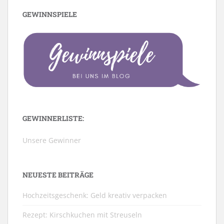
GEWINNSPIELE
GEWINNERLISTE:
Unsere Gewinner
NEUESTE BEITRÄGE
Hochzeitsgeschenk: Geld kreativ verpacken
Rezept: Kirschkuchen mit Streuseln