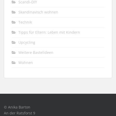
Scandi-DIY
Skandinavisch wohnen
Technik
Tipps für Eltern: Leben mit Kindern
Upcycling
Weitere Bastelideen
Wohnen
© Anika Barton
An der Ratsforst 9