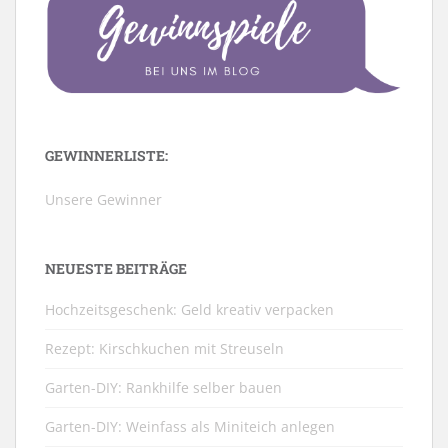
GEWINNERLISTE:
Unsere Gewinner
NEUESTE BEITRÄGE
Hochzeitsgeschenk: Geld kreativ verpacken
Rezept: Kirschkuchen mit Streuseln
Garten-DIY: Rankhilfe selber bauen
Garten-DIY: Weinfass als Miniteich anlegen