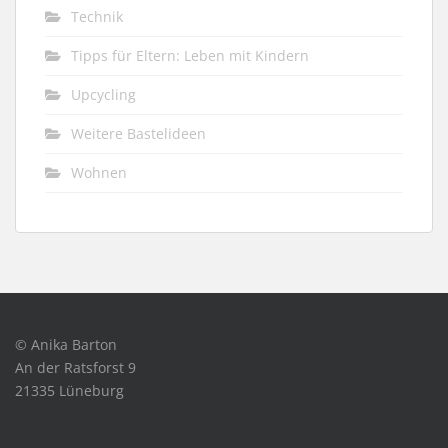
Technik
Tipps für Eltern: Leben mit Kindern
Upcycling
Weitere Bastelideen
Wohnen
© Anika Barton
An der Ratsforst 9
21335 Lüneburg