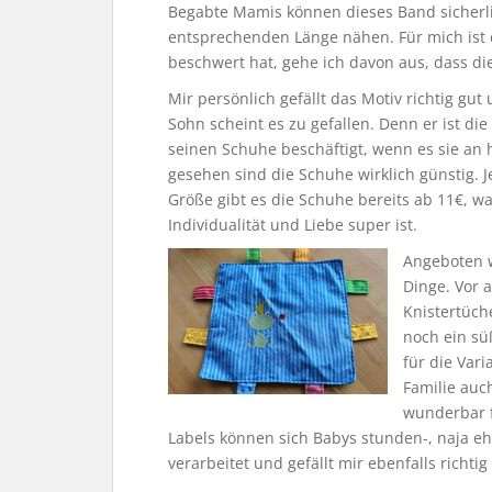
Begabte Mamis können dieses Band sicherli
entsprechenden Länge nähen. Für mich ist d
beschwert hat, gehe ich davon aus, dass di
Mir persönlich gefällt das Motiv richtig g
Sohn scheint es zu gefallen. Denn er ist die
seinen Schuhe beschäftigt, wenn es sie an h
gesehen sind die Schuhe wirklich günstig. 
Größe gibt es die Schuhe bereits ab 11€, was
Individualität und Liebe super ist.
Angeboten 
Dinge. Vor a
Knistertüch
noch ein sü
für die Vari
Familie auc
wunderbar 
Labels können sich Babys stunden-, naja eh
verarbeitet und gefällt mir ebenfalls richtig