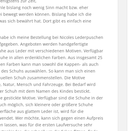
enigstens zur Zeit,
ohle bislang noch wenig Sinn macht bzw. eher
rei bewegt werden können. Bislang habe ich die
as sich bewährt hat. Dort gibt es einfach eine
habe ich meine Bestellung bei Nicoles Lederpuschen
fgegeben. Angeboten werden handgefertigte
he aus Leder mit verschiedenen Motiven. Verfügbar
huhe in allen erdenklichen Farben. Aus insgesamt 25
en Farben kann man sowohl die Kappen- als auch
 des Schuhs auswählen. So kann man sich einen
duellen Schuh zusammenstellen. Die Motive
, Natur, Mensch und Fahrzeuge. Bei Bedarf wird
er Schuh mit dem Namen des Kindes bestickt.
e gestickte Motive. Verfügbar sind die Schuhe in der
auch möglich, sich kleinere oder größere Schuhe
fläche aus glattem Leder ist, wird für die
rwendet. Wer möchte, kann sich gegen einen Aufpreis
n lassen, was für die ersten Laufversuche sehr