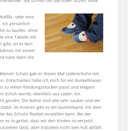
tenkinder, die schnell um die Ecken flitzen, finde
llfilz- oder eine
. Ich persönlich
uhe zu kaufen, ohne
te eine Tabelle mit
ibt, ist es kein
 Sohnes mit einem
nd habe dann die
kleinen Schatz gab es dieses Mal Lederschuhe mit
en. Entschieden habe ich mich für ein dunkelblaues
 es zu vielen Kleidungsstücken passt und elegant
den Schuh wurde, ebenfalls aus Leder, ein
cht genäht. Die Nähte sind alle sehr sauber und der
 stabil. Im Inneren gibt es ein Gummiband, mit dem
te des Schuhs flexibel einstellen kann. Bei der
ben es so gelöst, dass wir den Knoten so versetzt
usziehen lässt, aber trotzdem nicht vom Fuß abfällt.