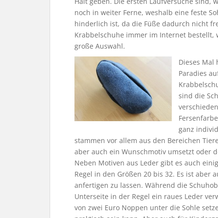
Halt geben. Die ersten Laufversuche sind, w
noch in weiter Ferne, weshalb eine feste S
hinderlich ist, da die Füße dadurch nicht f
Krabbelschuhe immer im Internet bestellt, w
große Auswahl.
Dieses Mal 
Paradies au
Krabbelschu
sind die Sc
verschieden
Fersenfarbe
ganz indivi
stammen vor allem aus den Bereichen Tiere
aber auch ein Wunschmotiv umsetzt oder d
Neben Motiven aus Leder gibt es auch einig
Regel in den Größen 20 bis 32. Es ist aber 
anfertigen zu lassen. Während die Schuhober
Unterseite in der Regel ein raues Leder ve
von zwei Euro Noppen unter die Sohle setze