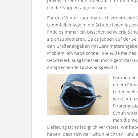
praktisch sein kann. Aber auch für Kindergar
ich die Noppen angemessen.
Für den Winter kann man sich zudem eine Wo
Lammfelleinlage in die Schuhe legen lassen
finde es immer ein bisschen schwierig Sch
sie anzuprobieren. Da es jedoch auf der Sei
den Größenangaben mit Zentimeterangaben g
Problem. Ich habe schnell die Füße meines
Geodreieck ausgemessen (noch geht das) u
entsprechende Größe ausgewählt.
Für meinen 
einem Pirat
Leder, weil
wirkt. Auf 
Piratengesi
Schuh wirkt
man die Wei
Lieferung ist es lediglich verknotet. Wir ha
haben, dass sich der Schuh leicht an- und a