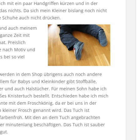
ch mit ein paar Handgriffen kürzen und in der
as nichts. Da sich mein Kleiner bislang noch nicht
e Schuhe auch nicht drücken.
ut und auch meinem
 ganze Zeit mit
at. Preislich
Je nach Motiv und
 bei so viel
werden in dem Shop übrigens auch noch andere
llem für Babys und Kleinkinder gibt Stoffbälle,
er und auch Halstücher. Für meinen Sohn habe ich
ßes Knistertuch bestellt. Entschieden habe ich mich
ante mit dem Froschkönig, da er bei uns in der
h kleiner Frosch genannt wird. Das Tuch ist
farbenfroh. Mit den an dem Tuch angebrachten
er minutenlang beschäftigen. Das Tuch ist sauber
 gut.