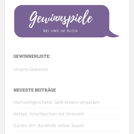
GEWINNERLISTE:
Unsere Gewinner
NEUESTE BEITRÄGE
Hochzeitsgeschenk: Geld kreativ verpacken
Rezept: Kirschkuchen mit Streuseln
Garten-DIY: Rankhilfe selber bauen