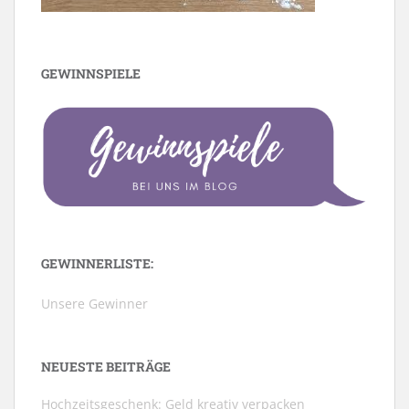
GEWINNSPIELE
GEWINNERLISTE:
Unsere Gewinner
NEUESTE BEITRÄGE
Hochzeitsgeschenk: Geld kreativ verpacken