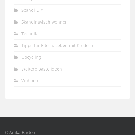
Scandi-DIY
Skandinavisch wohnen
Technik
Tipps für Eltern: Leben mit Kindern
Upcycling
Weitere Bastelideen
Wohnen
© Anika Barton