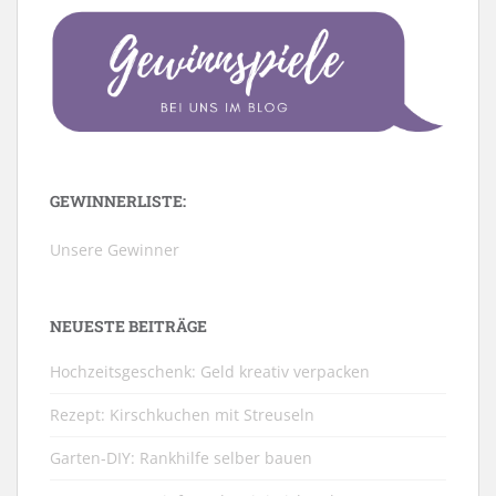
GEWINNERLISTE:
Unsere Gewinner
NEUESTE BEITRÄGE
Hochzeitsgeschenk: Geld kreativ verpacken
Rezept: Kirschkuchen mit Streuseln
Garten-DIY: Rankhilfe selber bauen