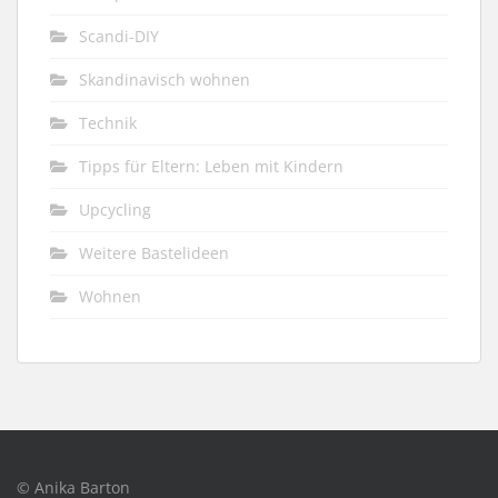
Scandi-DIY
Skandinavisch wohnen
Technik
Tipps für Eltern: Leben mit Kindern
Upcycling
Weitere Bastelideen
Wohnen
© Anika Barton