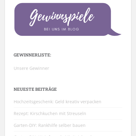
GEWINNERLISTE:
Unsere Gewinner
NEUESTE BEITRÄGE
Hochzeitsgeschenk: Geld kreativ verpacken
Rezept: Kirschkuchen mit Streuseln
Garten-DIY: Rankhilfe selber bauen