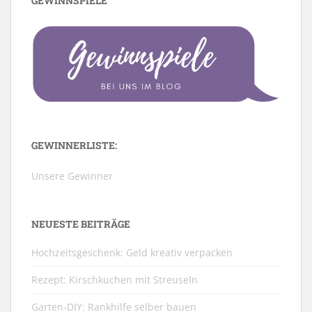
GEWINNSPIELE
GEWINNERLISTE:
Unsere Gewinner
NEUESTE BEITRÄGE
Hochzeitsgeschenk: Geld kreativ verpacken
Rezept: Kirschkuchen mit Streuseln
Garten-DIY: Rankhilfe selber bauen