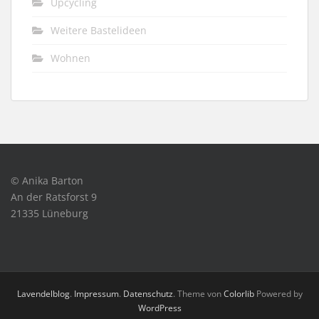
Upcycling
Weitere Bastelideen
Wohnen
© Anika Barton
An der Ratsforst 9
21335 Lüneburg
Lavendelblog
.
Impressum
.
Datenschutz
. Theme von
Colorlib
Powered by
WordPress