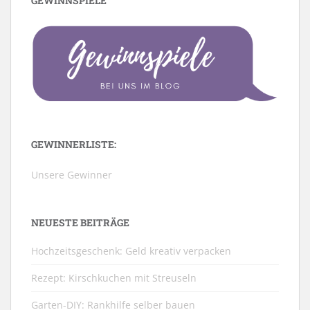
GEWINNSPIELE
GEWINNERLISTE:
Unsere Gewinner
NEUESTE BEITRÄGE
Hochzeitsgeschenk: Geld kreativ verpacken
Rezept: Kirschkuchen mit Streuseln
Garten-DIY: Rankhilfe selber bauen