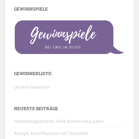
GEWINNSPIELE
GEWINNERLISTE:
Unsere Gewinner
NEUESTE BEITRÄGE
Hochzeitsgeschenk: Geld kreativ verpacken
Rezept: Kirschkuchen mit Streuseln