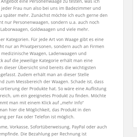
s Angebot eine Personenwaage zu testen, was ich
d jeder Frau nun also bei uns im Badezimmer und
u später mehr. Zunächst möchte ich euch gerne den
icht nur Personenwaagen, sondern u.a. auch noch
Laborwaagen, Goldwaagen und viele mehr.
r Kategorien. Für jede Art von Waage gibt es eine
icht nur an Privatpersonen, sondern auch an Firmen
ch medizinische Waagen, Ladenwaagen und
k auf die jeweilige Kategorie erhält man eine
 dieser Übersicht sind bereits die wichtigsten
efasst. Zudem erhält man an dieser Stelle
und zum Messbereich der Waagen. Schade ist, dass
Sortierung der Produkte hat. So wäre eine Auflistung
reich, um ein geeignetes Produkt zu finden. Möchte
mmt man mit einem Klick auf „mehr Info“
an hier die Möglichkeit, das Produkt in den
ng per Fax oder Telefon ist möglich.
me, Vorkasse, Sofortüberweisung, PayPal oder auch
empfinde. Die Bezahlung per Rechnung ist