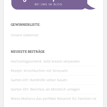
GEWINNERLISTE:
Unsere Gewinner
NEUESTE BEITRÄGE
Hochzeitsgeschenk: Geld kreativ verpacken
Rezept: Kirschkuchen mit Streuseln
Garten-DIY: Rankhilfe selber bauen
Garten-DIY: Weinfass als Miniteich anlegen
Wieso Mallorca das perfekte Reiseziel für Familien ist