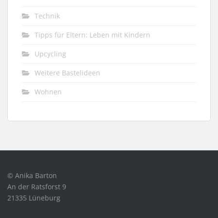
Technik
Tipps für Eltern: Leben mit Kindern
Upcycling
Weitere Bastelideen
Wohnen
© Anika Barton
An der Ratsforst 9
21335 Lüneburg