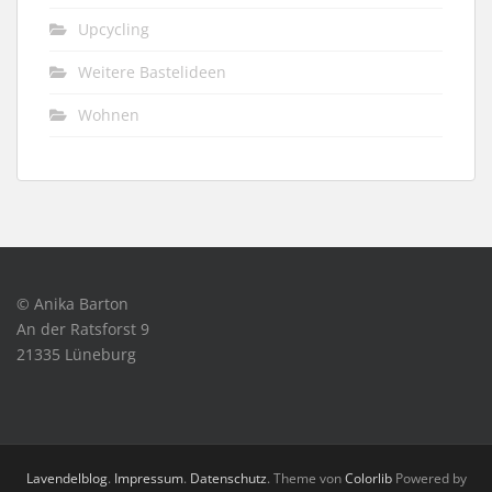
Upcycling
Weitere Bastelideen
Wohnen
© Anika Barton
An der Ratsforst 9
21335 Lüneburg
Lavendelblog
.
Impressum
.
Datenschutz
. Theme von
Colorlib
Powered by