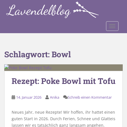
S
k
i
p
TOGGLE
t
o
m
a
Schlagwort:
Bowl
i
n
c
o
Rezept: Poke Bowl mit Tofu
n
t
e
14. Januar 2026
Anika
Schreib einen Kommentar
n
t
Neues Jahr, neue Rezepte! Wir hoffen, ihr hattet einen
guten Start in 2026. Durch Ferien, Schnee und Glatteis
lassen wir es tatsächlich ganz langsam angehen.