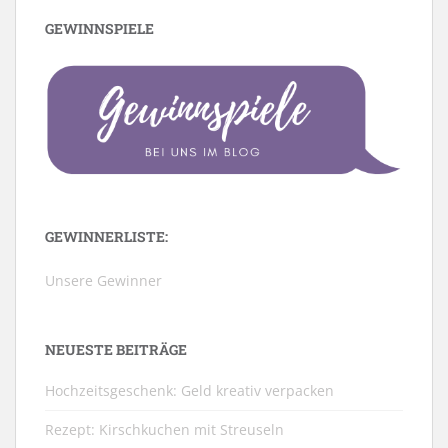
GEWINNSPIELE
GEWINNERLISTE:
Unsere Gewinner
NEUESTE BEITRÄGE
Hochzeitsgeschenk: Geld kreativ verpacken
Rezept: Kirschkuchen mit Streuseln