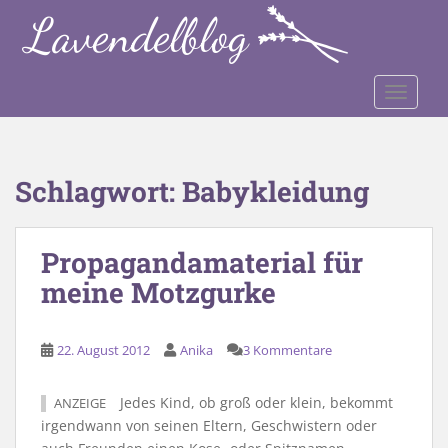
S
k
i
p
TOGGLE
t
o
m
a
Schlagwort:
Babykleidung
i
n
c
Propagandamaterial für
o
meine Motzgurke
n
t
e
22. August 2012
Anika
3 Kommentare
n
t
Jedes Kind, ob groß oder klein, bekommt
ANZEIGE
irgendwann von seinen Eltern, Geschwistern oder