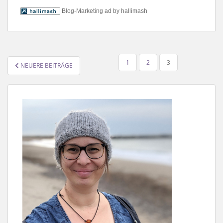
Blog-Marketing ad by hallimash
SEITENNUMMERIERUNG
1
2
3
NEUERE BEITRÄGE
DER
BEITRÄGE