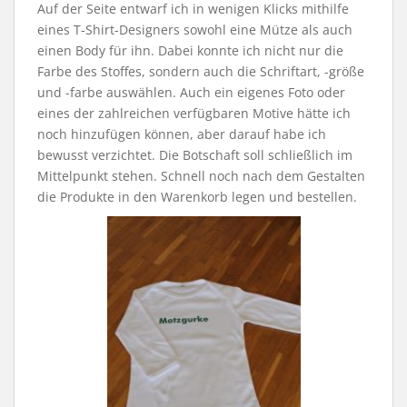
Auf der Seite entwarf ich in wenigen Klicks mithilfe
eines T-Shirt-Designers sowohl eine Mütze als auch
einen Body für ihn. Dabei konnte ich nicht nur die
Farbe des Stoffes, sondern auch die Schriftart, -größe
und -farbe auswählen. Auch ein eigenes Foto oder
eines der zahlreichen verfügbaren Motive hätte ich
noch hinzufügen können, aber darauf habe ich
bewusst verzichtet. Die Botschaft soll schließlich im
Mittelpunkt stehen. Schnell noch nach dem Gestalten
die Produkte in den Warenkorb legen und bestellen.