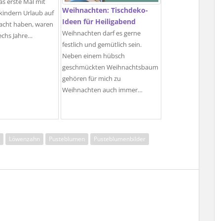
as erste Mal mit
Weihnachten: Tischdeko-
kindern Urlaub auf
Ideen für Heiligabend
acht haben, waren
Weihnachten darf es gerne
sechs Jahre…
festlich und gemütlich sein.
Neben einem hübsch
geschmückten Weihnachtsbaum
gehören für mich zu
Weihnachten auch immer…
Löwenzahn
Pusteblumen
Pusteblumenbilder