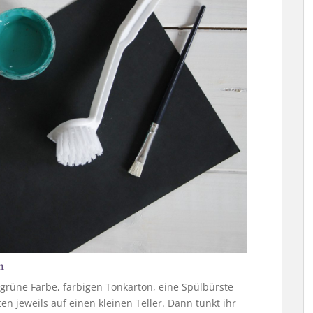
n
 grüne Farbe, farbigen Tonkarton, eine Spülbürste
ten jeweils auf einen kleinen Teller. Dann tunkt ihr