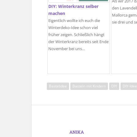
Als wir 2017 d
DIY: Winterkranz selber
den Lavendel
machen
Mallorca gem
Eigentlich wollte ich euch die
sie drei und 
Winterdeko-Idee schon viel
früher zeigen. Schließlich hängt
der Winterkranz bereits seit Ende
November bei uns…
Bastelidee
Basteln mit Kindern
DIY
DIY-Idee
ANIKA