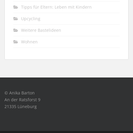
Tipps für Eltern: Leben mit Kindern
Upcycling
Weitere Bastelideen
Wohnen
© Anika Barton
An der Ratsforst 9
21335 Lüneburg