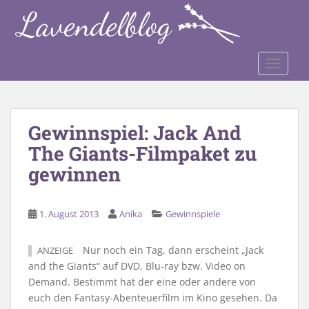
S
k
i
p
TOGGLE
t
o
m
a
Gewinnspiel: Jack And
i
The Giants-Filmpaket zu
n
c
gewinnen
o
n
t
1. August 2013
Anika
Gewinnspiele
e
n
Nur noch ein Tag, dann erscheint „Jack
ANZEIGE
t
and the Giants“ auf DVD, Blu-ray bzw. Video on
Demand. Bestimmt hat der eine oder andere von
euch den Fantasy-Abenteuerfilm im Kino gesehen. Da