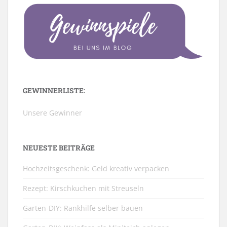
GEWINNERLISTE:
Unsere Gewinner
NEUESTE BEITRÄGE
Hochzeitsgeschenk: Geld kreativ verpacken
Rezept: Kirschkuchen mit Streuseln
Garten-DIY: Rankhilfe selber bauen