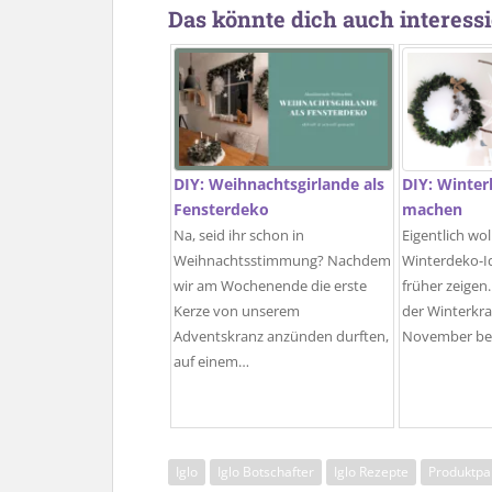
Das könnte dich auch interessi
DIY: Weihnachtsgirlande als
DIY: Winter
Fensterdeko
machen
Na, seid ihr schon in
Eigentlich wol
Weihnachtsstimmung? Nachdem
Winterdeko-Id
wir am Wochenende die erste
früher zeigen.
Kerze von unserem
der Winterkra
Adventskranz anzünden durften,
November be
auf einem…
Iglo
Iglo Botschafter
Iglo Rezepte
Produktpa