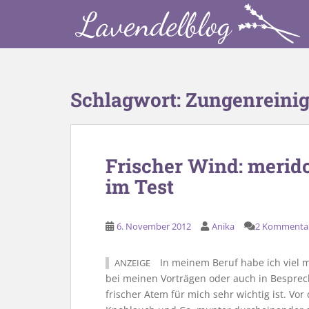
S
k
i
p
t
o
Schlagwort:
Zungenreinig
m
a
i
n
Frischer Wind: merid
c
im Test
o
n
t
6. November 2012
Anika
2 Kommenta
e
n
t
In meinem Beruf habe ich viel 
ANZEIGE
bei meinen Vorträgen oder auch in Besprec
frischer Atem für mich sehr wichtig ist. Vo