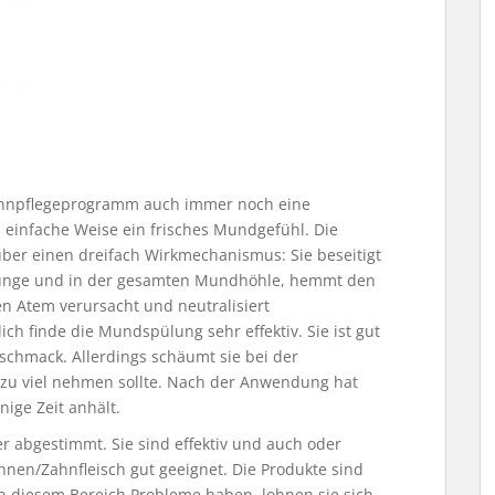
Zahnpflegeprogramm auch immer noch eine
einfache Weise ein frisches Mundgefühl. Die
über einen dreifach Wirkmechanismus: Sie beseitigt
Zunge und in der gesamten Mundhöhle, hemmt den
en Atem verursacht und neutralisiert
ch finde die Mundspülung sehr effektiv. Sie ist gut
schmack. Allerdings schäumt sie bei der
 zu viel nehmen sollte. Nach der Anwendung hat
ige Zeit anhält.
r abgestimmt. Sie sind effektiv und auch oder
nen/Zahnfleisch gut geeignet. Die Produkte sind
 in diesem Bereich Probleme haben, lohnen sie sich