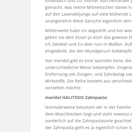
Knoblauch und Co. munter durcheinander g
gemacht, was meine Mitmenschen davon halte
auf den Lavendeljunge auf viele blähende 
unangenehm diese Gerüche eigentlich sein
Mittlerweile habe ich abgestillt und bin wi
geben sie dem Essen ja doch das gewisse E
ich Zwiebel und Co aber nun in Maßen. Au
eingedeckt, die den Mundgeruch bekämpfe
Von meridol gibt es eine spezielle Serie, di
unterschiedliche Weise bekämpfen. Einges
Entfernung von Zungen- und Zahnbelag so
Wirkstoffe. Die Reihe besteht aus verschie
vorstellen möchte:
meridol HALITOSIS Zahnpasta:
Normalerweise benutzen wir in der Familie 
dem Waschbecken liegt und steht sowieso s
sonderlich auf die Zahnpastasorte geachtet.
der Zahnpasta geht es ja eigentlich schon