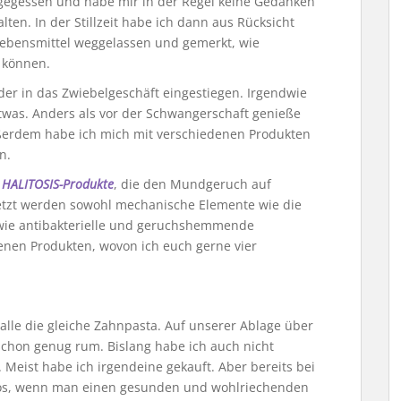
egessen und habe mir in der Regel keine Gedanken
n. In der Stillzeit habe ich dann aus Rücksicht
Lebensmittel weggelassen und gemerkt, wie
 können.
eder in das Zwiebelgeschäft eingestiegen. Irgendwie
twas. Anders als vor der Schwangerschaft genieße
ßerdem habe ich mich mit verschiedenen Produkten
n.
e
HALITOSIS-Produkte
, die den Mundgeruch auf
etzt werden sowohl mechanische Elemente wie die
wie antibakterielle und geruchshemmende
denen Produkten, wovon ich euch gerne vier
alle die gleiche Zahnpasta. Auf unserer Ablage über
chon genug rum. Bislang habe ich auch nicht
 Meist habe ich irgendeine gekauft. Aber bereits bei
 los, wenn man einen gesunden und wohlriechenden