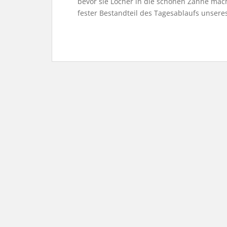
bevor sie Löcher in die schönen Zähne mac
fester Bestandteil des Tagesablaufs unser