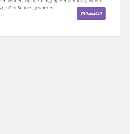
hen können. Die Verteidigung der Zahnburg ist ein
es großen Sohnes geworden.
WEITERLESEN