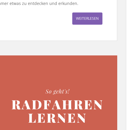
 immer etwas zu entdecken und erkunden.
WEITERLESEN