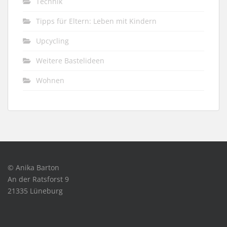
Technik
Tipps für Eltern: Leben mit Kindern
Upcycling
Weitere Bastelideen
Wohnen
© Anika Barton
An der Ratsforst 9
21335 Lüneburg