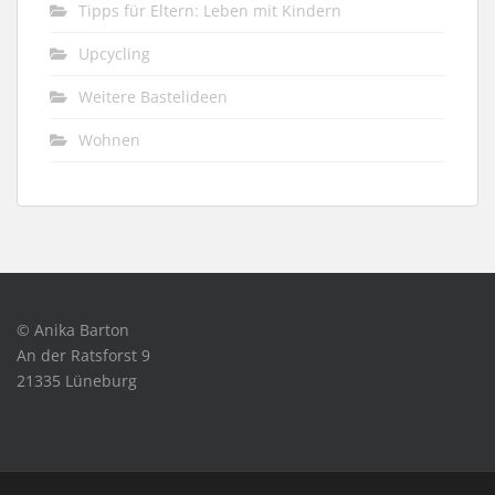
Tipps für Eltern: Leben mit Kindern
Upcycling
Weitere Bastelideen
Wohnen
© Anika Barton
An der Ratsforst 9
21335 Lüneburg