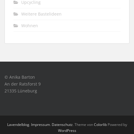
Upcycling
Weitere Bastelideen
Wohnen
© Anika Barton
An der Ratsforst 9
21335 Lüneburg
Lavendelblog
.
Impressum
.
Datenschutz
. Theme von
Colorlib
Powered by
WordPress