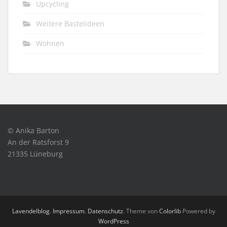
Upcycling
Weitere Bastelideen
Wohnen
© Anika Barton
An der Ratsforst 9
21335 Lüneburg
Lavendelblog
.
Impressum
.
Datenschutz
. Theme von
Colorlib
Powered by
WordPress