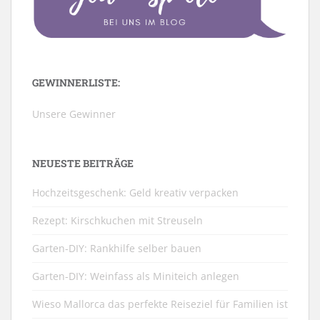
GEWINNERLISTE:
Unsere Gewinner
NEUESTE BEITRÄGE
Hochzeitsgeschenk: Geld kreativ verpacken
Rezept: Kirschkuchen mit Streuseln
Garten-DIY: Rankhilfe selber bauen
Garten-DIY: Weinfass als Miniteich anlegen
Wieso Mallorca das perfekte Reiseziel für Familien ist