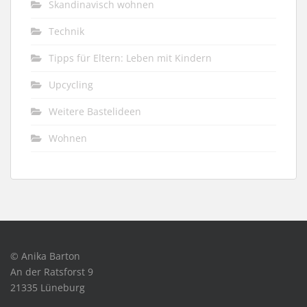
Skandinavisch wohnen
Technik
Tipps für Eltern: Leben mit Kindern
Upcycling
Weitere Bastelideen
Wohnen
© Anika Barton
An der Ratsforst 9
21335 Lüneburg