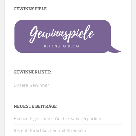
GEWINNSPIELE
GEWINNERLISTE:
Unsere Gewinner
NEUESTE BEITRÄGE
Hochzeitsgeschenk: Geld kreativ verpacken
Rezept: Kirschkuchen mit Streuseln