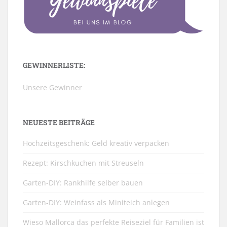
GEWINNERLISTE:
Unsere Gewinner
NEUESTE BEITRÄGE
Hochzeitsgeschenk: Geld kreativ verpacken
Rezept: Kirschkuchen mit Streuseln
Garten-DIY: Rankhilfe selber bauen
Garten-DIY: Weinfass als Miniteich anlegen
Wieso Mallorca das perfekte Reiseziel für Familien ist