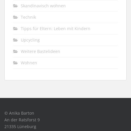
Skandinavisch wohnen
Technik
Tipps für Eltern: Leben mit Kindern
Upcycling
Weitere Bastelideen
Wohnen
© Anika Barton
An der Ratsforst 9
21335 Lüneburg