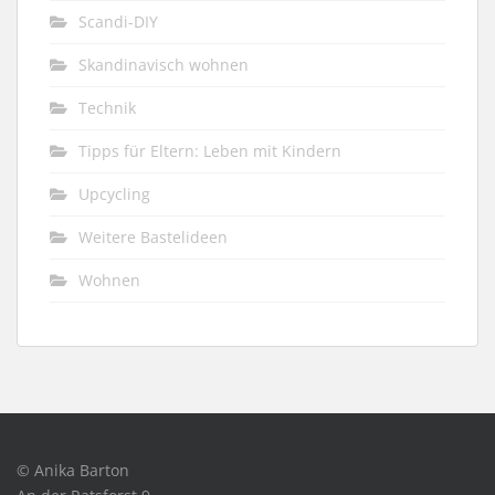
Scandi-DIY
Skandinavisch wohnen
Technik
Tipps für Eltern: Leben mit Kindern
Upcycling
Weitere Bastelideen
Wohnen
© Anika Barton