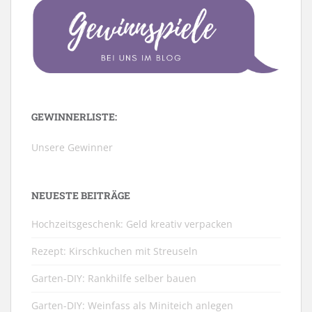
GEWINNERLISTE:
Unsere Gewinner
NEUESTE BEITRÄGE
Hochzeitsgeschenk: Geld kreativ verpacken
Rezept: Kirschkuchen mit Streuseln
Garten-DIY: Rankhilfe selber bauen
Garten-DIY: Weinfass als Miniteich anlegen