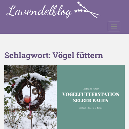
S
k
i
p
TOGGLE
t
o
m
a
Schlagwort:
Vögel füttern
i
n
c
o
n
t
e
n
t