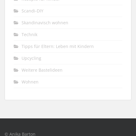
Scandi-DIY
Skandinavisch wohnen
Technik
Tipps für Eltern: Leben mit Kindern
Upcycling
Weitere Bastelideen
Wohnen
© Anika Barton