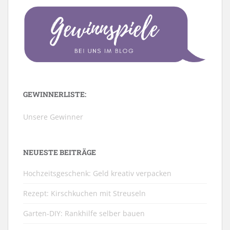
GEWINNERLISTE:
Unsere Gewinner
NEUESTE BEITRÄGE
Hochzeitsgeschenk: Geld kreativ verpacken
Rezept: Kirschkuchen mit Streuseln
Garten-DIY: Rankhilfe selber bauen