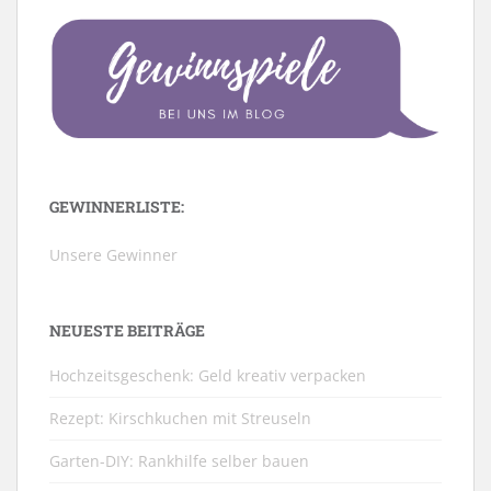
GEWINNERLISTE:
Unsere Gewinner
NEUESTE BEITRÄGE
Hochzeitsgeschenk: Geld kreativ verpacken
Rezept: Kirschkuchen mit Streuseln
Garten-DIY: Rankhilfe selber bauen