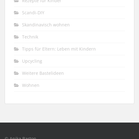
Rezepte für Kinder
Scandi-DIY
Skandinavisch wohnen
Technik
Tipps für Eltern: Leben mit Kindern
Upcycling
Weitere Bastelideen
Wohnen
© Anika Barton