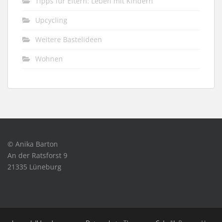
Tipps für Eltern: Leben mit Kindern
Upcycling
Weitere Bastelideen
Wohnen
© Anika Barton
An der Ratsforst 9
21335 Lüneburg