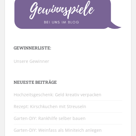
GEWINNERLISTE:
Unsere Gewinner
NEUESTE BEITRÄGE
Hochzeitsgeschenk: Geld kreativ verpacken
Rezept: Kirschkuchen mit Streuseln
Garten-DIY: Rankhilfe selber bauen
Garten-DIY: Weinfass als Miniteich anlegen