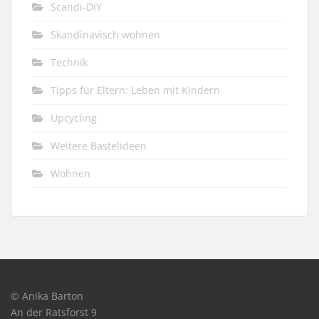
Scandi-DIY
Skandinavisch wohnen
Technik
Tipps für Eltern: Leben mit Kindern
Upcycling
Weitere Bastelideen
Wohnen
© Anika Barton
An der Ratsforst 9