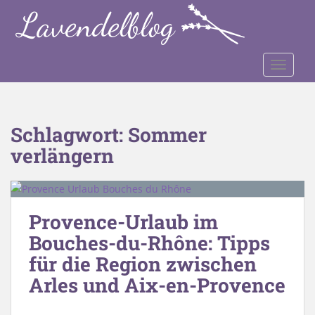
S
k
i
p
TOGGLE
t
o
m
a
Schlagwort:
Sommer
i
verlängern
n
c
o
n
Provence-Urlaub im
t
e
Bouches-du-Rhône: Tipps
n
für die Region zwischen
t
Arles und Aix-en-Provence