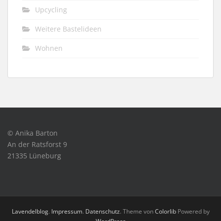
Upcycling
Weitere Bastelideen
Wohnen
© Anika Barton
An der Ratsforst 9
21335 Lüneburg
Lavendelblog
.
Impressum
.
Datenschutz
. Theme von
Colorlib
Powered by