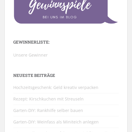
GEWINNERLISTE:
Unsere Gewinner
NEUESTE BEITRÄGE
Hochzeitsgeschenk: Geld kreativ verpacken
Rezept: Kirschkuchen mit Streuseln
Garten-DIY: Rankhilfe selber bauen
Garten-DIY: Weinfass als Miniteich anlegen