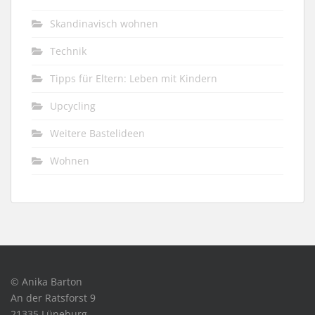
Skandinavisch wohnen
Technik
Tipps für Eltern: Leben mit Kindern
Upcycling
Weitere Bastelideen
Wohnen
© Anika Barton
An der Ratsforst 9
21335 Lüneburg