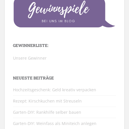
GEWINNERLISTE:
Unsere Gewinner
NEUESTE BEITRÄGE
Hochzeitsgeschenk: Geld kreativ verpacken
Rezept: Kirschkuchen mit Streuseln
Garten-DIY: Rankhilfe selber bauen
Garten-DIY: Weinfass als Miniteich anlegen