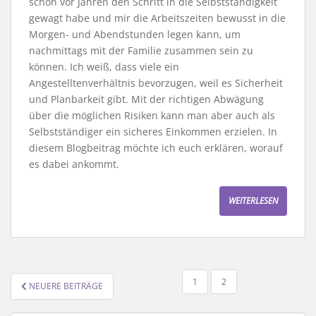
schon vor Jahren den Schritt in die Selbstständigkeit
gewagt habe und mir die Arbeitszeiten bewusst in die
Morgen- und Abendstunden legen kann, um
nachmittags mit der Familie zusammen sein zu
können. Ich weiß, dass viele ein
Angestelltenverhältnis bevorzugen, weil es Sicherheit
und Planbarkeit gibt. Mit der richtigen Abwägung
über die möglichen Risiken kann man aber auch als
Selbstständiger ein sicheres Einkommen erzielen. In
diesem Blogbeitrag möchte ich euch erklären, worauf
es dabei ankommt.
WEITERLESEN
SEITENNUMMERIERUNG
1
2
NEUERE BEITRÄGE
DER