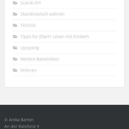
Scandi-DIY
Skandinavisch wohnen
Technik
Tipps für Eltern: Leben mit Kindern
Upcycling
Weitere Bastelideen
Wohnen
© Anika Barton
An der Ratsforst 9